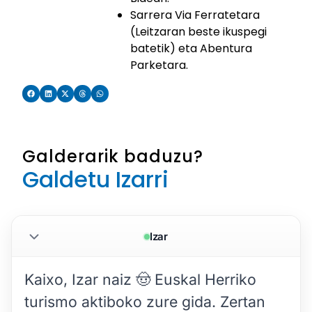
Sarrera Via Ferratetara
(Leitzaran beste ikuspegi
batetik) eta Abentura
Parketara.
Galderarik baduzu?
Galdetu Izarri
Izar
Kaixo, Izar naiz 🤠 Euskal Herriko 
turismo aktiboko zure gida. Zertan 