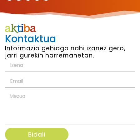
Kontaktua
Informazio gehiago nahi izanez gero,
jarri gurekin harremanetan.
Bidali