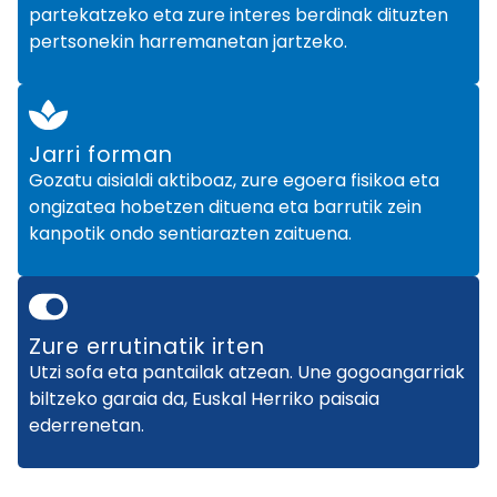
partekatzeko eta zure interes berdinak dituzten
pertsonekin harremanetan jartzeko.
Jarri forman
Gozatu aisialdi aktiboaz, zure egoera fisikoa eta
ongizatea hobetzen dituena eta barrutik zein
kanpotik ondo sentiarazten zaituena.
Zure errutinatik irten
Utzi sofa eta pantailak atzean. Une gogoangarriak
biltzeko garaia da, Euskal Herriko paisaia
ederrenetan.