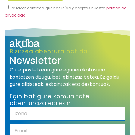
Por favor, confirma que has leído y aceptas nuestra
política de
privacidad
Alternative:
Bizitzea abentura bat da
Newsletter
Gure postetxean gure egunerokotasuna
kontatzen dizugu, beti ekintzaz betea. Ez galdu
gure albisteak, eskaintzak eta deskontuak.
Egin bat gure komunitate
abenturazalearekin