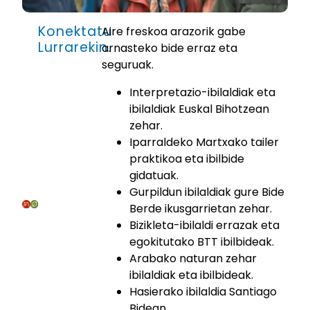
Konektatu
Aire freskoa arazorik gabe
Lurrarekin.
arnasteko bide erraz eta
seguruak.
Interpretazio-ibilaldiak eta
ibilaldiak Euskal Bihotzean
zehar.
Iparraldeko Martxako tailer
praktikoa eta ibilbide
gidatuak.
Gurpildun ibilaldiak gure Bide
Berde ikusgarrietan zehar.
Bizikleta-ibilaldi errazak eta
egokitutako BTT ibilbideak.
Arabako naturan zehar
ibilaldiak eta ibilbideak.
Hasierako ibilaldia Santiago
Bidean.