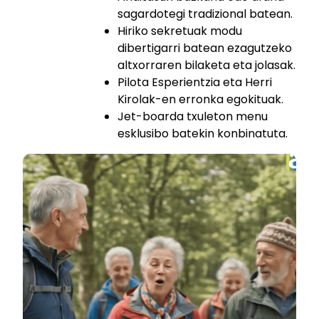
sagardotegi tradizional batean.
Hiriko sekretuak modu
dibertigarri batean ezagutzeko
altxorraren bilaketa eta jolasak.
Pilota Esperientzia eta Herri
Kirolak-en erronka egokituak.
Jet-boarda txuleton menu
esklusibo batekin konbinatuta.