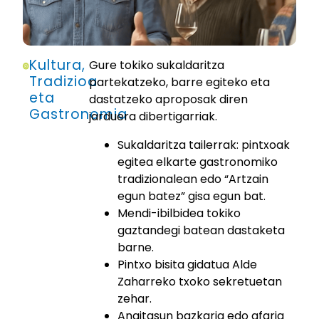
Kultura,
Gure tokiko sukaldaritza
Tradizioa
partekatzeko, barre egiteko eta
eta
dastatzeko aproposak diren
Gastronomia
jarduera dibertigarriak.
Sukaldaritza tailerrak: pintxoak
egitea elkarte gastronomiko
tradizionalean edo “Artzain
egun batez” gisa egun bat.
Mendi-ibilbidea tokiko
gaztandegi batean dastaketa
barne.
Pintxo bisita gidatua Alde
Zaharreko txoko sekretuetan
zehar.
Anaitasun bazkaria edo afaria