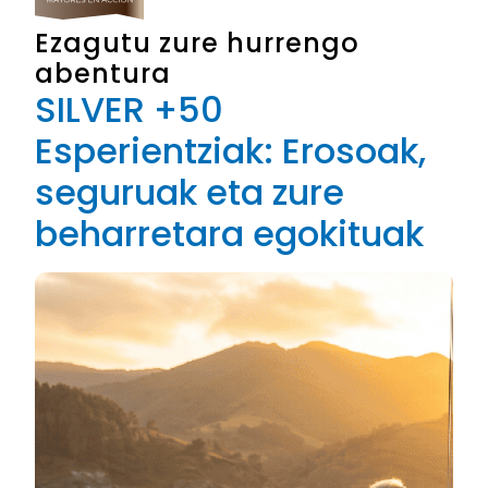
Ezagutu zure hurrengo
abentura
SILVER +50
Esperientziak: Erosoak,
seguruak eta zure
beharretara egokituak