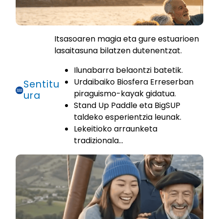
Itsasoaren magia eta gure estuarioen
lasaitasuna bilatzen dutenentzat.
Ilunabarra belaontzi batetik.
Urdaibaiko Biosfera Erreserban
Sentitu
piraguismo-kayak gidatua.
ura
Stand Up Paddle eta BigSUP
taldeko esperientzia leunak.
Lekeitioko arraunketa
tradizionala…