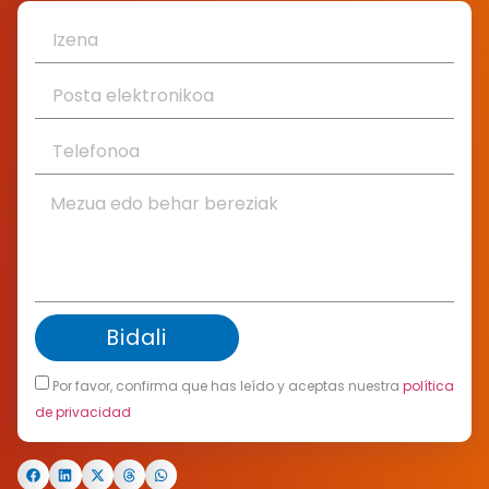
Bidali
Por favor, confirma que has leído y aceptas nuestra
política
de privacidad
Alternative: