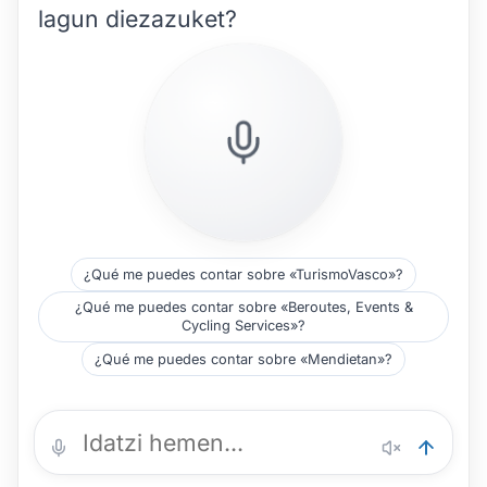
lagun diezazuket?
¿Qué me puedes contar sobre «TurismoVasco»?
¿Qué me puedes contar sobre «Beroutes, Events &
Cycling Services»?
¿Qué me puedes contar sobre «Mendietan»?