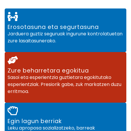
Erosotasuna eta segurtasuna
Jarduera guztiz seguruak ingurune kontrolatuetan
zure lasaitasunerako.
Zure beharretara egokitua
Sasoi eta esperientzia guztietara egokitutako
esperientziak. Presiorik gabe, zuk markatzen duzu
erritmoa.
Egin lagun berriak
Leku aproposa sozializatzeko, barreak