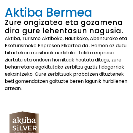
Aktiba Bermea
Zure ongizatea eta gozamena
dira gure lehentasun nagusia.
Aktiba, Turismo Aktiboko, Nautikoko, Abenturako eta
Ekoturismoko Enpresen Elkartea da
. Hemen ez duzu
bitartekari masiborik aurkituko: tokiko enpresa
ziurtatu eta ondoen hornituak hautatu ditugu, zure
beharretara egokitutako zerbitzu guztiz fidagarriak
eskaintzeko. Gure zerbitzuak probatzen dituztenek
beti gomendatzen gaituzte beren lagunik hurbilenen
artean.