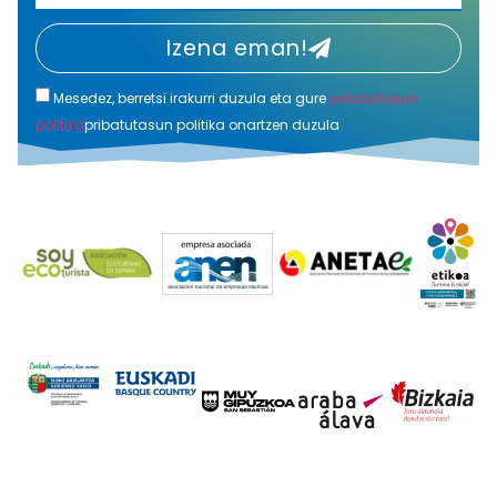
Izena eman!
Mesedez, berretsi irakurri duzula eta gure
pribatutasun
politika
pribatutasun politika onartzen duzula
Alternative: