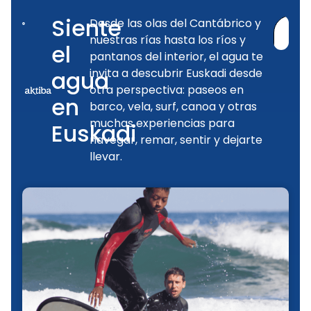
Siente
Desde las olas del Cantábrico y
Exp
nuestras rías hasta los ríos y
el
el 
pantanos del interior, el agua te
agua
invita a descubrir Euskadi desde
otra perspectiva: paseos en
en
barco, vela, surf, canoa y otras
muchas experiencias para
Euskadi
navegar, remar, sentir y dejarte
llevar.