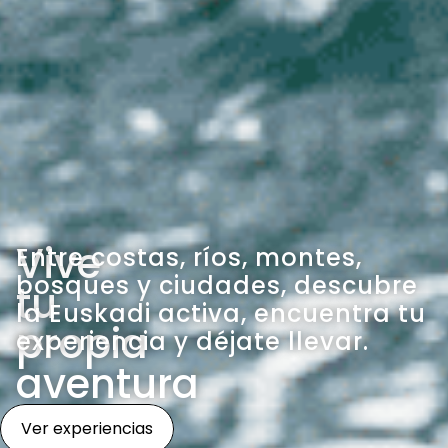
Vive
Entre costas, ríos, montes,
bosques y ciudades, descubre
tu
la Euskadi activa, encuentra tu
propia
experiencia y déjate llevar.
aventura
Ver experiencias