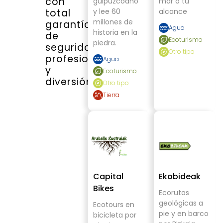
con
guipuzcoano
mar a tu
y lee 60
alcance
total
millones de
garantía
Agua
historia en la
de
Ecoturismo
piedra.
seguridad,
Otro tipo
profesionalidad
Agua
y
Ecoturismo
diversión.
Otro tipo
Tierra
Capital
Ekobideak
Bikes
Ecorutas
geológicas a
Ecotours en
pie y en barco
bicicleta por