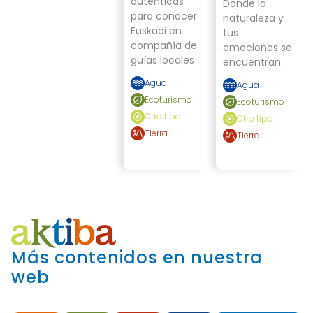
auténticas
Donde la
para conocer
naturaleza y
Euskadi en
tus
compañía de
emociones se
guías locales
encuentran
Agua
Agua
Ecoturismo
Ecoturismo
Otro tipo
Otro tipo
Tierra
Tierra
Más contenidos en nuestra
web