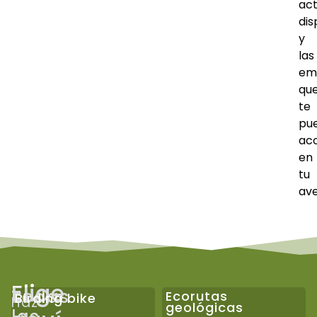
act
dis
y
las
em
qu
te
pu
ac
en
tu
ave
Elige
Todas
Ecorutas
Birding bike
Haz
geológicas
las