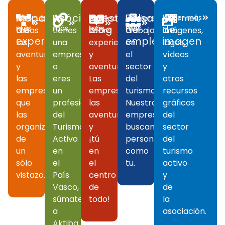
Mapa
Asóciate
Nuestro
Bolsa
Kit
Descubre
Leer
Si
Leer
Publicaciones
Leer
¿Quieres
Leer
Informes,
Leer más
de
más
más
blog
más
de
más
de
todas
tienes
sobre
trabajar
imágenes,
experiencias
empleo
imagen
las
una
experiencias
en
logos,
aventuras
empresa
y
el
vídeos
y
o
aventuras.
sector
y
las
eres
Las
del
otros
empresas
un
empresas,
turismo?
recursos
que
profesional
las
Nuestras
gráficos
las
del
aventuras
empresas
del
organizan
Turismo
y
buscan
sector
de
Activo
¡tú
personas
del
un
en
en
como
turismo
sólo
el
el
tu.
activo
vistazo.
País
centro
y
Vasco,
de
de
súmate
todo!
la
a
asociación.
Aktiba.