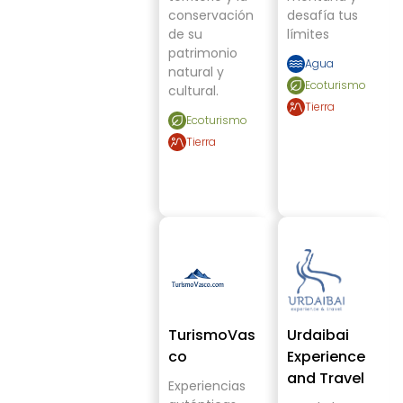
conservación
desafía tus
de su
límites
patrimonio
Agua
natural y
Ecoturismo
cultural.
Tierra
Ecoturismo
Tierra
TurismoVas
Urdaibai
co
Experience
and Travel
Experiencias