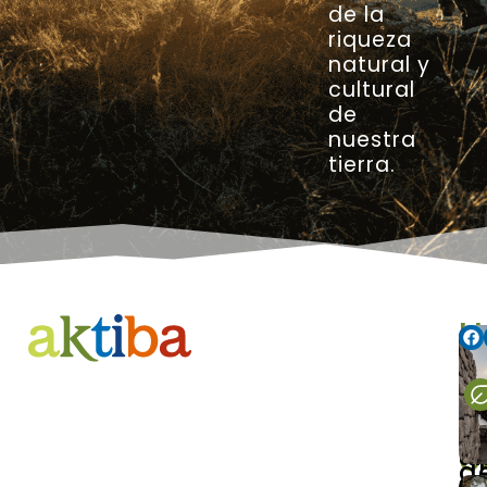
de la
riqueza
natural y
cultural
de
nuestra
tierra.
H
Te
u
El
mo
a
q
to
las
ti
e
ex
d
de