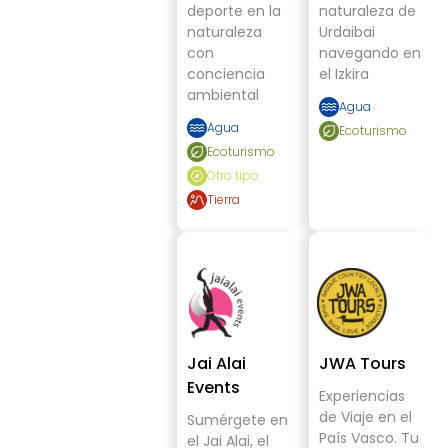
deporte en la
naturaleza de
naturaleza
Urdaibai
con
navegando en
conciencia
el Izkira
ambiental
Agua
Agua
Ecoturismo
Ecoturismo
Otro tipo
Tierra
Jai Alai
JWA Tours
Events
Experiencias
de Viaje en el
Sumérgete en
País Vasco. Tu
el Jai Alai, el