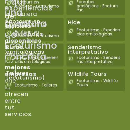
aquí
clic
Ecorutas
Ecotours en
geológicas
Ecoturis
bicicleta
Ecoturismo
experiencias
en
>
>
una
mo
cualquiera
de:
de
aventura
Ecotours en
Hide
Ecoturismo
bicicleta
las
Ecoturismo
Experien
de
>
Ecotours en
actividades
cias ornitológicas
bicicleta
Ecoturismo
>
disponibles
Ecoturismo
y
Rutas
Senderismo
ornitológicas
interpretativo
concreta
descubre
Ecoturismo
Experien
Ecoturismo
Senderis
>
>
las
cias ornitológicas
mo interpretativo
mejores
Talleres
empresas
Wildlife Tours
(ecoturismo)
que
Ecoturismo
Wildlife
>
Tours
Ecoturismo
Talleres
>
la
ofrecen
entre
sus
servicios.