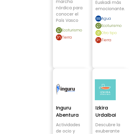
marcha
Euskadi más
nórdica para
emocionante.
conocer el
Agua
País Vasco
Ecoturismo
Ecoturismo
Otro tipo
Tierra
Tierra
Inguru
Izkira
Abentura
Urdaibai
Actividades
Descubre la
de ocio y
exuberante