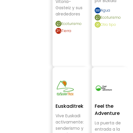
por Bizkaia
Vitoria-
Gasteiz y sus
Agua
alrededores
Ecoturismo
Ecoturismo
Otro tipo
Tierra
Euskaditrek
Feel the
Adventure
Vive Euskadi
activamente:
La puerta de
senderismo y
entrada a la