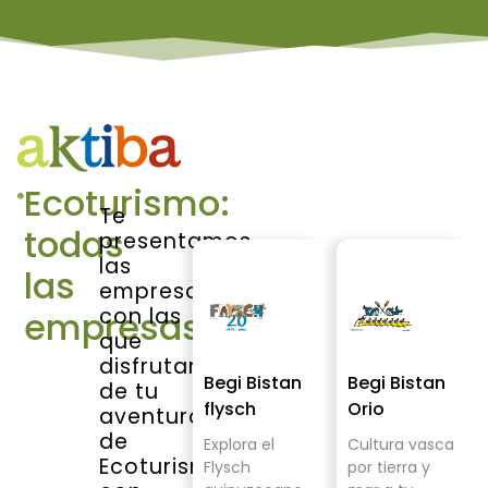
Ecoturismo:
Te
todas
presentamos
las
las
empresas
con las
empresas
que
disfrutar
Begi Bistan
Begi Bistan
de tu
flysch
Orio
aventura
de
Explora el
Cultura vasca
Ecoturismo
Flysch
por tierra y