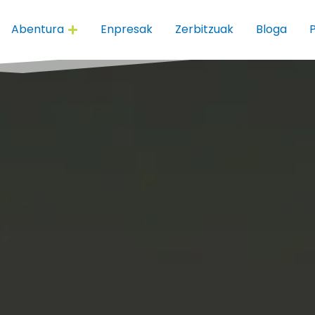
Abentura
Enpresak
Zerbitzuak
Bloga