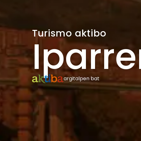
Turismo aktibo
Iparr
argitalpen bat