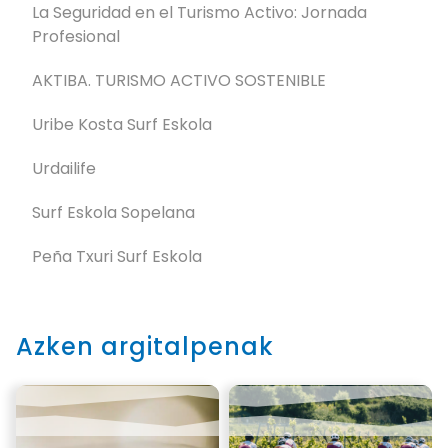
La Seguridad en el Turismo Activo: Jornada
Profesional
AKTIBA. TURISMO ACTIVO SOSTENIBLE
Uribe Kosta Surf Eskola
Urdailife
Surf Eskola Sopelana
Peña Txuri Surf Eskola
Azken argitalpenak