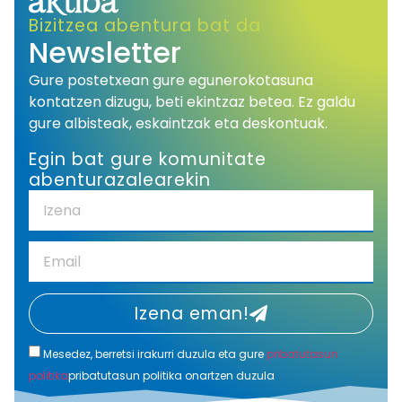
Bizitzea abentura bat da
Newsletter
Gure postetxean gure egunerokotasuna
kontatzen dizugu, beti ekintzaz betea. Ez galdu
gure albisteak, eskaintzak eta deskontuak.
Egin bat gure komunitate
abenturazalearekin
Izena eman!
Mesedez, berretsi irakurri duzula eta gure
pribatutasun
politika
pribatutasun politika onartzen duzula
Alternative: