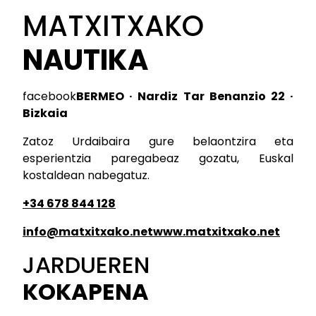
MATXITXAKO
NAUTIKA
facebook
BERMEO · Nardiz Tar Benanzio 22 ·
Bizkaia
Zatoz Urdaibaira gure belaontzira eta
esperientzia paregabeaz gozatu, Euskal
kostaldean nabegatuz.
+34 678 844 128
info@matxitxako.net
www.matxitxako.net
JARDUEREN
KOKAPENA