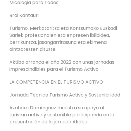
Micologia para Todos
Brai Kantauri
Turismo, Merkataritza eta Kontsumoko Euskadi
Sariek profesionalen eta enpresen ibilbidea,
berrikuntza, jasangarritasuna eta ekimena
aintzatesten dituzte
Aktiba arranca el año 2022 con unas jornadas
imprescindibles para el Turismo Activo
LA COMPETENCIA EN EL TURISMO ACTIVO
Jornada Técnica Turismo Activo y Sostenibilidad
Azahara Domínguez muestra su apoyo al
turismo activo y sostenible participando en la
presentación de la jornada Aktiba