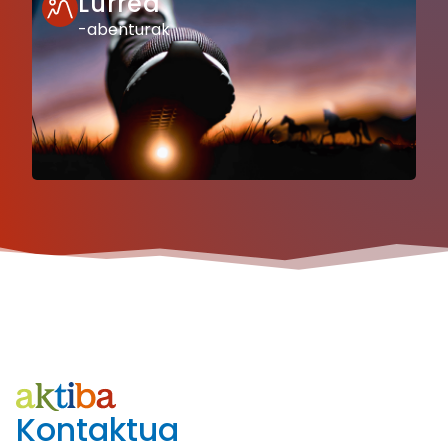
Lurrea
-abenturak
Kontaktua