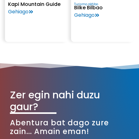
Kapi Mountain Guide
Turismo aktibo
Bilke Bilbao
Gehiago
Gehiago
Zer egin nahi duzu
gaur?
Abentura bat dago zure
zain... Amain eman!