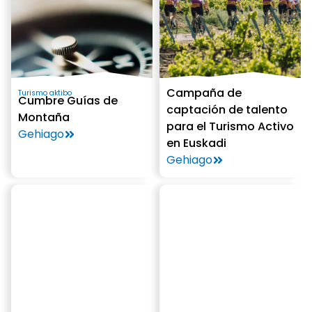
Campaña de
Turismo aktibo
Cumbre Guías de
captación de talento
Montaña
para el Turismo Activo
Gehiago
en Euskadi
Gehiago