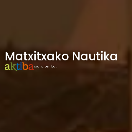
Matxitxako Nautika
argitalpen bat