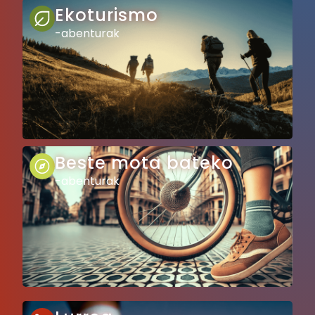
Ekoturismo
-abenturak
Beste mota bateko
-abenturak