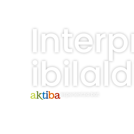
Interp
ibilal
esperientzia bat