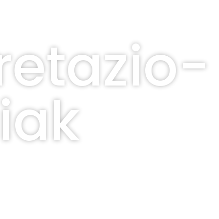
retazio-
diak