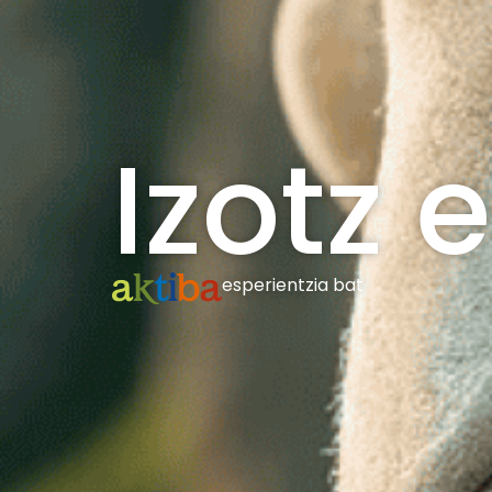
Izotz 
esperientzia bat