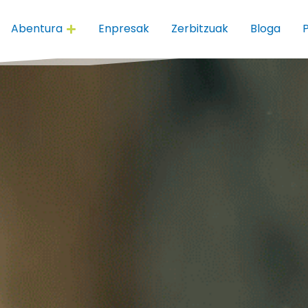
Abentura
Enpresak
Zerbitzuak
Bloga