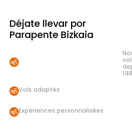
Déjate llevar por
Parapente Bizkaia
No
vo
de
19
Vols adaptés
Expériences personnalisées