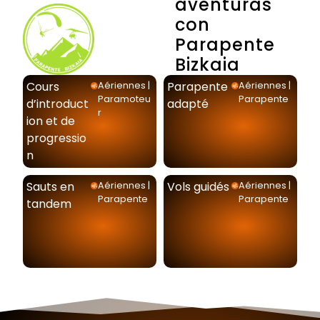
aventuras
con
Parapente
Bizkaia
Cours
Parapente
Aériennes
|
Aériennes
|
Paramoteu
Parapente
d’introduct
adapté
r
ion et de
progressio
n
Sauts en
Vols guidés
Aériennes
|
Aériennes
|
Parapente
Parapente
tandem