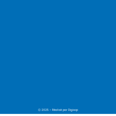
Ⓒ 2025 – Réalisé par
Digixop