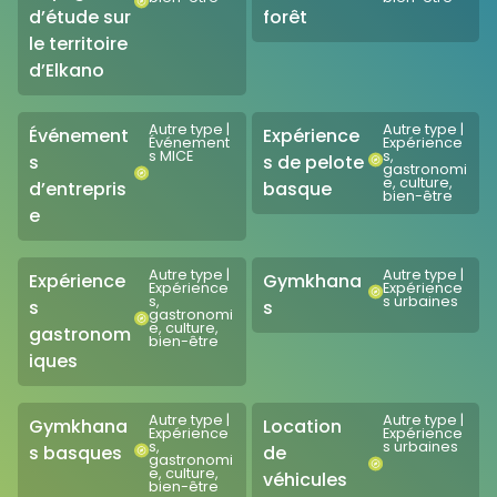
d’étude sur
forêt
le territoire
d’Elkano
Autre type
|
Autre type
|
Événement
Expérience
Événement
Expérience
s MICE
s,
s
s de pelote
gastronomi
e, culture,
d’entrepris
basque
bien-être
e
Autre type
|
Autre type
|
Expérience
Gymkhana
Expérience
Expérience
s,
s urbaines
s
s
gastronomi
e, culture,
gastronom
bien-être
iques
Autre type
|
Autre type
|
Gymkhana
Location
Expérience
Expérience
s,
s urbaines
s basques
de
gastronomi
e, culture,
véhicules
bien-être