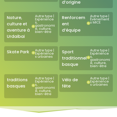
d’origine
Autre type
|
Autre type
|
Nature,
Renforcem
Expérience
Événement
s,
s MICE
culture et
ent
gastronomi
e, culture,
aventure à
d’équipe
bien-être
Urdaibai
Autre type
|
Autre type
|
Skate Park
Sport
Expérience
Expérience
s urbaines
s,
traditionnel
gastronomi
e, culture,
basque
bien-être
Autre type
|
Autre type
|
traditions
Vélo de
Expérience
Expérience
s,
s urbaines
basques
fête
gastronomi
e, culture,
bien-être