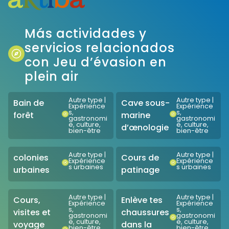
Más actividades y
servicios relacionados
con Jeu d’évasion en
plein air
Autre type
|
Autre type
|
Bain de
Cave sous-
Expérience
Expérience
s,
s,
forêt
marine
gastronomi
gastronomi
e, culture,
e, culture,
d’œnologie
bien-être
bien-être
Autre type
|
Autre type
|
colonies
Cours de
Expérience
Expérience
s urbaines
s urbaines
urbaines
patinage
Autre type
|
Autre type
|
Cours,
Enlève tes
Expérience
Expérience
s,
s,
visites et
chaussures
gastronomi
gastronomi
e, culture,
e, culture,
voyage
dans la
bien-être
bien-être