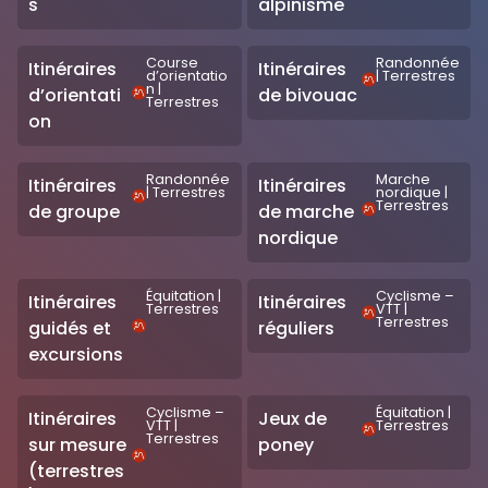
s
alpinisme
Course
Randonnée
Itinéraires
Itinéraires
d’orientatio
|
Terrestres
n
|
d’orientati
de bivouac
Terrestres
on
Randonnée
Marche
Itinéraires
Itinéraires
|
Terrestres
nordique
|
Terrestres
de groupe
de marche
nordique
Équitation
|
Cyclisme –
Itinéraires
Itinéraires
Terrestres
VTT
|
Terrestres
guidés et
réguliers
excursions
Cyclisme –
Équitation
|
Itinéraires
Jeux de
VTT
|
Terrestres
Terrestres
sur mesure
poney
(terrestres