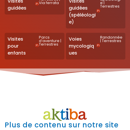
Visites
Visites
Via ferrata
e
|
Terrestres
guidées
guidées
(spéléologi
e)
Parcs
Randonnée
Visites
Voies
d’aventure
|
|
Terrestres
Terrestres
pour
mycologiq
enfants
ues
Plus de contenu sur notre site