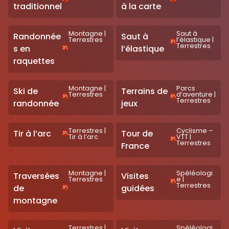
traditionnel
à la carte
Montagne
|
Saut à
Randonnée
Saut à
Terrestres
l’élastique
|
Terrestres
s en
l’élastique
raquettes
Montagne
|
Parcs
Ski de
Terrains de
Terrestres
d’aventure
|
Terrestres
randonnée
jeux
Terrestres
|
Cyclisme –
Tir à l’arc
Tour de
Tir à l’arc
VTT
|
Terrestres
France
Montagne
|
Spéléologi
Traversées
Visites
Terrestres
e
|
Terrestres
de
guidées
montagne
Terrestres
|
Spéléologi