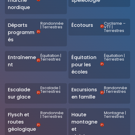
marche
spéléologie
nordique
Randonnée
Cyclisme –
Départs
Écotours
|
Terrestres
VTT
|
Terrestres
programm
és
Équitation
|
Équitation
|
Entraîneme
Équitation
Terrestres
Terrestres
nt
pour les
écoles
Escalade
|
Randonnée
Escalade
Excursions
Terrestres
|
Terrestres
sur glace
en famille
Randonnée
Montagne
|
Flysch et
Haute
|
Terrestres
Terrestres
routes
montagne
géologique
et