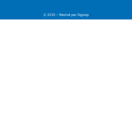
Ⓒ 2025 – Réalisé par
Digixop