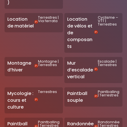
)
Terrestres
|
Cyclisme –
Location
Location
Via ferrata
VTT
|
Terrestres
de matériel
de vélos et
de
composan
ts
Montagne
|
Escalade
|
Montagne
Mur
Terrestres
Terrestres
d’hiver
d’escalade
vertical
Terrestres
Paintballing
Mycologie :
Paintball
|
Terrestres
cours et
souple
culture
Paintballing
Randonnée
Paintball
Randonnée
|
Terrestres
|
Terrestres