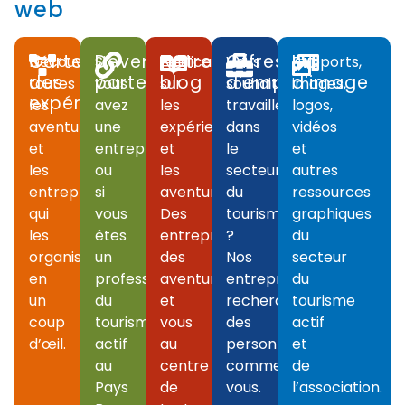
web
Carte
Devenir
Notre
Offres
Kit
Découvrez
Si
Publications
Vous
Rapports,
des
partenaire
blog
d'emploi
d'image
toutes
vous
sur
souhaitez
images,
expériences
les
avez
les
travailler
logos,
aventures
une
expériences
dans
vidéos
et
entreprise
et
le
et
les
ou
les
secteur
autres
entreprises
si
aventures.
du
ressources
qui
vous
Des
tourisme
graphiques
les
êtes
entreprises,
?
du
organisent
un
des
Nos
secteur
en
professionnel
aventures
entreprises
du
un
du
et
recherchent
tourisme
coup
tourisme
vous
des
actif
d’œil.
actif
au
personnes
et
au
centre
comme
de
Pays
de
vous.
l’association.