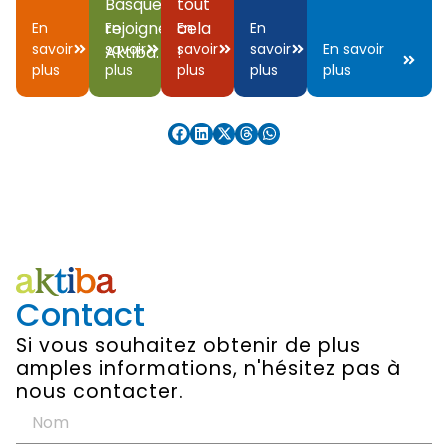
Basque,
tout
rejoignez
cela
En
En
En
En
savoir
savoir
savoir
savoir
En savoir
Aktiba.
!
plus
plus
plus
plus
plus
Contact
Si vous souhaitez obtenir de plus
amples informations, n'hésitez pas à
nous contacter.