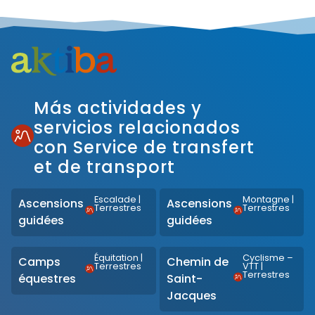
Más actividades y
servicios relacionados
con Service de transfert
et de transport
Escalade
|
Montagne
|
Ascensions
Ascensions
Terrestres
Terrestres
guidées
guidées
Équitation
|
Cyclisme –
Camps
Chemin de
Terrestres
VTT
|
Terrestres
équestres
Saint-
Jacques