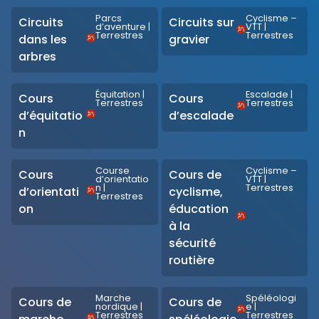
Parcs
Cyclisme –
Circuits
Circuits sur
d’aventure
|
VTT
|
Terrestres
Terrestres
dans les
gravier
arbres
Équitation
|
Escalade
|
Cours
Cours
Terrestres
Terrestres
d’équitatio
d’escalade
n
Course
Cyclisme –
Cours
Cours de
d’orientatio
VTT
|
n
|
Terrestres
d’orientati
cyclisme,
Terrestres
on
éducation
à la
sécurité
routière
Marche
Spéléologi
Cours de
Cours de
nordique
|
e
|
Terrestres
Terrestres