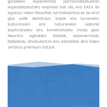
gurpileko esperientzia pertsonalizatuetan
espezializatutako enpresa bat da, eta EAEn du
egoitza. Haien filosofiak txirrindularitza ez du kirol
gisa soilik definitzen, baizik eta lurrarekin,
kulturarekin eta naturarekin sakonki
esploratzeko eta konektatzeko modu gisa.
Neurrira egindako bidaiak, esperientziak,
ibilbideak, aholkularitza eta ekitaldiak dira haien
zerbitzu premium batzuk.