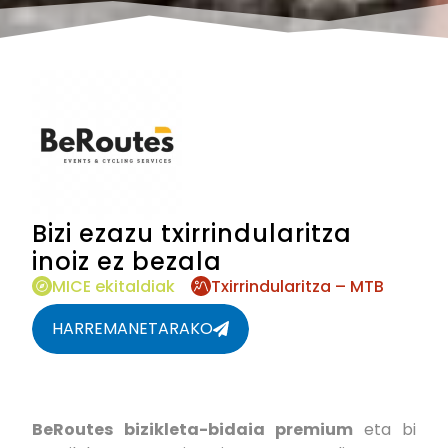
Bizi ezazu txirrindularitza
inoiz ez bezala
MICE ekitaldiak
Txirrindularitza – MTB
HARREMANETARAKO
BeRoutes
bizikleta-bidaia premium
eta bi