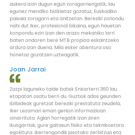
aukera izan dugun egun zoragarriengatik, lau
egunez mendiko bizikletaz gozatuz, Euskadiko
paisaia zoragarri eta anitzetan. Bereziki zoriondu
nahi dut Iker, profesional bikaina, egun hauetan
konpondu ezin izan den arazo mekaniko larri
baten ondoren bere MTB propioa eskaintzeko
ardura izan duena. Mila esker abentura oso
honetaz gozatzen uzteagatik.
Joan Jarrai
Zazpi laguneko talde batek Enkarterri 360 lau
etapatan osatu berri du. Guztiok ados geunden
ibilbideak guretzat bereziki prestatuta zeudela,
Iker Lezamari eman genion informazioan
oinarrituta. Agian horregatik izan ziren
ikusgarriak, gure gaitasun fisiko eta teknikoetara
egokituta. Ikerrengandik jasotako zerbitzua eta