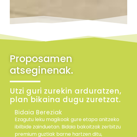
Proposamen
atseginenak.
Utzi guri zurekin arduratzen,
plan bikaina dugu zuretzat.
Bidaia Bereziak
Ezagutu leku magikoak gure etapa anitzeko
ibilbide zainduetan. Bidaia bakoitzak zerbitzu
premium guztiak barne hartzen ditu,