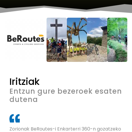
Iritziak
Entzun gure bezeroek esaten
dutena
Zorionak BeRoutes-i Enkarterri 360-n gozatzeko