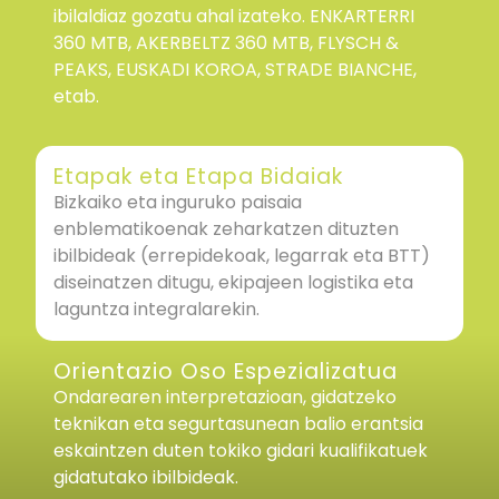
ibilaldiaz gozatu ahal izateko. ENKARTERRI
360 MTB, AKERBELTZ 360 MTB, FLYSCH &
PEAKS, EUSKADI KOROA, STRADE BIANCHE,
etab.
Etapak eta Etapa Bidaiak
Bizkaiko eta inguruko paisaia
enblematikoenak zeharkatzen dituzten
ibilbideak (errepidekoak, legarrak eta BTT)
diseinatzen ditugu, ekipajeen logistika eta
laguntza integralarekin.
Orientazio Oso Espezializatua
Ondarearen interpretazioan, gidatzeko
teknikan eta segurtasunean balio erantsia
eskaintzen duten tokiko gidari kualifikatuek
gidatutako ibilbideak.