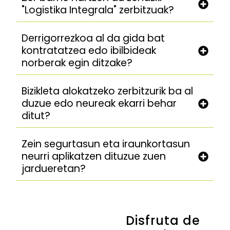
"Logistika Integrala" zerbitzuak?
Derrigorrezkoa al da gida bat
kontratatzea edo ibilbideak
norberak egin ditzake?
Bizikleta alokatzeko zerbitzurik ba al
duzue edo neureak ekarri behar
ditut?
Zein segurtasun eta iraunkortasun
neurri aplikatzen dituzue zuen
jardueretan?
Disfruta de