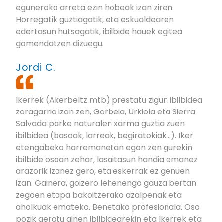
eguneroko arreta ezin hobeak izan ziren.
Horregatik guztiagatik, eta eskualdearen
edertasun hutsagatik, ibilbide hauek egitea
gomendatzen dizuegu.
Jordi C.
Ikerrek (Akerbeltz mtb) prestatu zigun ibilbidea
zoragarria izan zen, Gorbeia, Urkiola eta Sierra
Salvada parke naturalen xarma guztia zuen
ibilbidea (basoak, larreak, begiratokiak...). Iker
etengabeko harremanetan egon zen gurekin
ibilbide osoan zehar, lasaitasun handia emanez
arazorik izanez gero, eta eskerrak ez genuen
izan. Gainera, goizero lehenengo gauza bertan
zegoen etapa bakoitzerako azalpenak eta
aholkuak emateko. Benetako profesionala. Oso
pozik geratu ginen ibilbidearekin eta Ikerrek eta