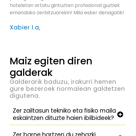
hoteletan artatu gintuzten profesional guztiek
emandako zerbitzuarekin! Mila esker denagatik!
Xabier I.a,
Maiz egiten diren
galderak
Galderarik baduzu, irakurri hemen
gure bezeroek normalean galdetzen
digutena.
Zer zailtasun tekniko eta fisiko maila
eskaintzen dituzte haien ibilbideek?
Zer barne hartzen du zehazki