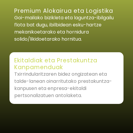
Premium Alokairua eta Logistika
Goi-mailako bizikleta eta laguntza-ibilgailu
flota bat dugu, ibilbidean esku-hartze
mekanikoetarako eta hornidura
solido/likidoetarako hornitua.
Ekitaldiak eta Prestakuntza
Kanpamenduak
Txirrindularitzaren bidez ongizatean eta
talde-lanean oinarritutako prestakuntza-
kanpusen eta enpresa-ekitaldi
pertsonalizatuen antolaketa.