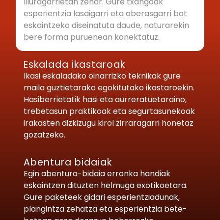
liluragarrietan zehar. Gure txangoak
esperientzia lasaigarri eta aberasgarri bat
eskaintzeko diseinatuta daude, naturarekin
bere forma puruenean konektatuz.
Eskalada ikastaroak
Ikasi eskaladako oinarrizko teknikak gure
maila guztietarako egokitutako ikastaroekin.
Hasiberrietatik hasi eta aurreratuetaraino,
trebetasun praktikoak eta segurtasunekoak
irakasten dizkizugu kirol zirraragarri honetaz
gozatzeko.
Abentura bidaiak
Egin abentura-bidaia erronka handiak
eskaintzen dituzten helmuga exotikoetara.
Gure paketeek gidari esperientziadunak,
plangintza zehatza eta esperientzia bete-