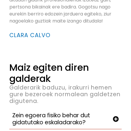
pertsona bikainak ere badira. Gogotsu nago
eurekin berriro edozein jarduera egiteko, ziur
nagoelako guztiak maite izango ditudala!
CLARA CALVO
Maiz egiten diren
galderak
Galderarik baduzu, irakurri hemen
gure bezeroek normalean galdetzen
digutena.
Zein egoera fisiko behar dut
gidatutako eskaladarako?