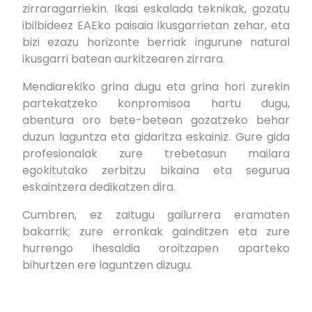
zirraragarriekin. Ikasi eskalada teknikak, gozatu
ibilbideez EAEko paisaia ikusgarrietan zehar, eta
bizi ezazu horizonte berriak ingurune natural
ikusgarri batean aurkitzearen zirrara.
Mendiarekiko grina dugu eta grina hori zurekin
partekatzeko konpromisoa hartu dugu,
abentura oro bete-betean gozatzeko behar
duzun laguntza eta gidaritza eskainiz. Gure gida
profesionalak zure trebetasun mailara
egokitutako zerbitzu bikaina eta segurua
eskaintzera dedikatzen dira.
Cumbren, ez zaitugu gailurrera eramaten
bakarrik; zure erronkak gainditzen eta zure
hurrengo ihesaldia oroitzapen aparteko
bihurtzen ere laguntzen dizugu.