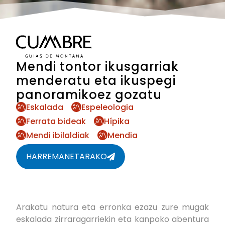
Mendi tontor ikusgarriak
menderatu eta ikuspegi
panoramikoez gozatu
Eskalada
Espeleologia
Ferrata bideak
Hípika
Mendi ibilaldiak
Mendia
HARREMANETARAKO
Arakatu natura eta erronka ezazu zure mugak
eskalada zirraragarriekin eta kanpoko abentura