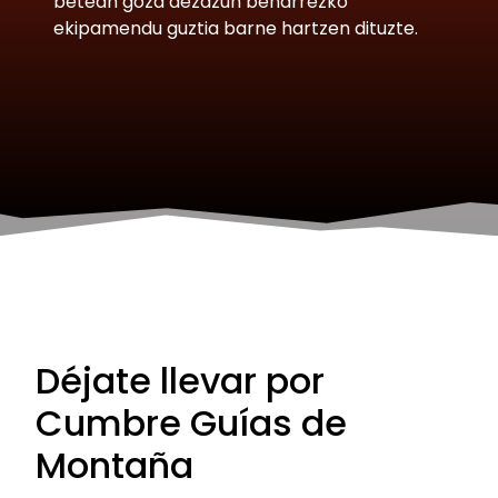
betean goza dezazun beharrezko
ekipamendu guztia barne hartzen dituzte.
Déjate llevar por
Cumbre Guías de
Montaña