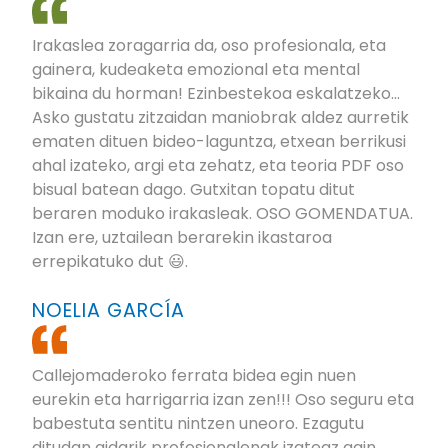
Irakaslea zoragarria da, oso profesionala, eta
gainera, kudeaketa emozional eta mental
bikaina du horman! Ezinbestekoa eskalatzeko...
Asko gustatu zitzaidan maniobrak aldez aurretik
ematen dituen bideo-laguntza, etxean berrikusi
ahal izateko, argi eta zehatz, eta teoria PDF oso
bisual batean dago. Gutxitan topatu ditut
beraren moduko irakasleak. OSO GOMENDATUA.
Izan ere, uztailean berarekin ikastaroa
errepikatuko dut 😃.
NOELIA GARCÍA
Callejomaderoko ferrata bidea egin nuen
eurekin eta harrigarria izan zen!!! Oso seguru eta
babestuta sentitu nintzen uneoro. Ezagutu
ditudan gidarik profesionalenak izateaz gain,