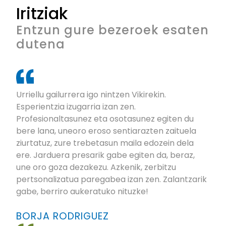
Iritziak
Entzun gure bezeroek esaten
dutena
Urriellu gailurrera igo nintzen Vikirekin.
Esperientzia izugarria izan zen.
Profesionaltasunez eta osotasunez egiten du
bere lana, uneoro eroso sentiarazten zaituela
ziurtatuz, zure trebetasun maila edozein dela
ere. Jarduera presarik gabe egiten da, beraz,
une oro goza dezakezu. Azkenik, zerbitzu
pertsonalizatua paregabea izan zen. Zalantzarik
gabe, berriro aukeratuko nituzke!
BORJA RODRIGUEZ