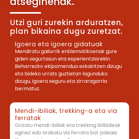
atseginenak.
Utzi guri zurekin arduratzen,
plan bikaina dugu zuretzat.
Igoera eta igoera gidatuak
Mendiratu gailurrik enblematikoenak gure
giden segurtasun eta esperientziarekin.
Beharrezko ekipamendua eskaintzen dizugu
eta bideko urrats guztietan lagunduko
dizugu, igoera seguru eta zirraragarria
bermatuz.
Mendi-ibiliak, trekking-a eta via
ferratak
Gozatu mendi-ibiliak eta trekking ibilbideak
eginez edo arakatu via ferrata bat paisaia