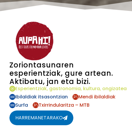
Zoriontasunaren
esperientziak, gure artean.
Aktibatu, jan eta bizi.
Esperientziak, gastronomia, kultura, ongizatea
Ibilaldiak itsasontzian
Mendi ibilaldiak
Surfa
Txirrindularitza – MTB
HARREMANETARAKO