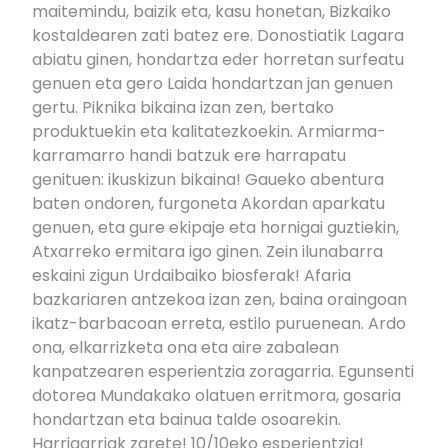
maitemindu, baizik eta, kasu honetan, Bizkaiko
kostaldearen zati batez ere. Donostiatik Lagara
abiatu ginen, hondartza eder horretan surfeatu
genuen eta gero Laida hondartzan jan genuen
gertu. Piknika bikaina izan zen, bertako
produktuekin eta kalitatezkoekin. Armiarma-
karramarro handi batzuk ere harrapatu
genituen: ikuskizun bikaina! Gaueko abentura
baten ondoren, furgoneta Akordan aparkatu
genuen, eta gure ekipaje eta hornigai guztiekin,
Atxarreko ermitara igo ginen. Zein ilunabarra
eskaini zigun Urdaibaiko biosferak! Afaria
bazkariaren antzekoa izan zen, baina oraingoan
ikatz-barbacoan erreta, estilo puruenean. Ardo
ona, elkarrizketa ona eta aire zabalean
kanpatzearen esperientzia zoragarria. Egunsenti
dotorea Mundakako olatuen erritmora, gosaria
hondartzan eta bainua talde osoarekin.
Harrigarriak zarete! 10/10eko esperientzia!