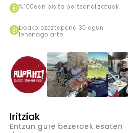
%100ean bisita pertsonalizatuak
Doako ezeztapena 30 egun
lehenago arte
Iritziak
Entzun gure bezeroek esaten