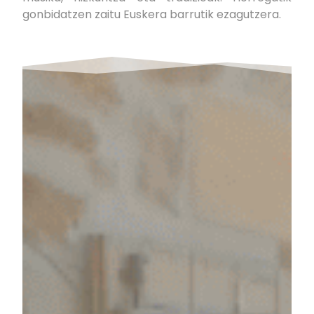
gonbidatzen zaitu Euskera barrutik ezagutzera.