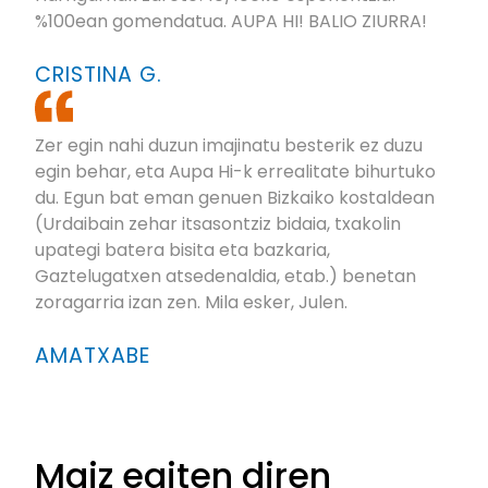
%100ean gomendatua. AUPA HI! BALIO ZIURRA!
CRISTINA G.
Zer egin nahi duzun imajinatu besterik ez duzu
egin behar, eta Aupa Hi-k errealitate bihurtuko
du. Egun bat eman genuen Bizkaiko kostaldean
(Urdaibain zehar itsasontziz bidaia, txakolin
upategi batera bisita eta bazkaria,
Gaztelugatxen atsedenaldia, etab.) benetan
zoragarria izan zen. Mila esker, Julen.
AMATXABE
Maiz egiten diren