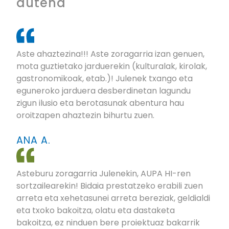
dutena
Aste ahaztezina!!! Aste zoragarria izan genuen,
mota guztietako jarduerekin (kulturalak, kirolak,
gastronomikoak, etab.)! Julenek txango eta
eguneroko jarduera desberdinetan lagundu
zigun ilusio eta berotasunak abentura hau
oroitzapen ahaztezin bihurtu zuen.
ANA A.
Asteburu zoragarria Julenekin, AUPA HI-ren
sortzailearekin! Bidaia prestatzeko erabili zuen
arreta eta xehetasunei arreta bereziak, geldialdi
eta txoko bakoitza, olatu eta dastaketa
bakoitza, ez ninduen bere proiektuaz bakarrik