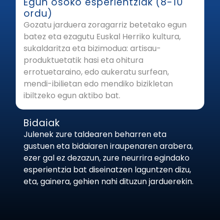
Egun osoko esperientziak (8-10
ordu)
Gozatu jarduera zoragarriz betetako egun
batez eta ezagutu Euskal Herriko kultura,
sukaldaritza eta bizimodua: artisau-
produktuetatik hasi eta ohitura
errotuetaraino, edo aukeratu surfean,
mendi-ibilietan edo mendiko bizikletan
ibiltzeko egun aktibo bat.
Bidaiak
Julenek zure taldearen beharren eta
gustuen eta bidaiaren iraupenaren arabera,
ezer gal ez dezazun, zure neurrira egindako
esperientzia bat diseinatzen laguntzen dizu,
eta, gainera, gehien nahi dituzun jarduerekin.