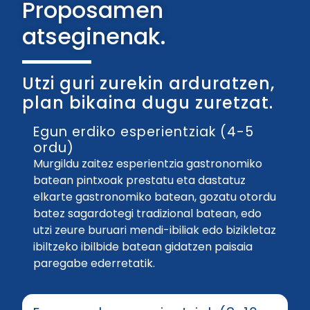
Proposamen
atseginenak.
Utzi guri zurekin arduratzen,
plan bikaina dugu zuretzat.
Egun erdiko esperientziak (4-5
ordu)
Murgildu zaitez esperientzia gastronomiko
batean pintxoak prestatu eta dastatuz
elkarte gastronomiko batean, gozatu otordu
batez sagardotegi tradizional batean, edo
utzi zeure buruari mendi-ibiliak edo bizikletaz
ibiltzeko ibilbide batean gidatzen paisaia
paregabe ederretatik.