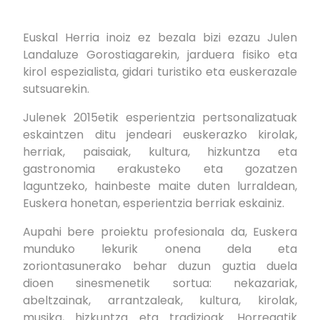
Euskal Herria inoiz ez bezala bizi ezazu Julen
Landaluze Gorostiagarekin, jarduera fisiko eta
kirol espezialista, gidari turistiko eta euskerazale
sutsuarekin.
Julenek 2015etik esperientzia pertsonalizatuak
eskaintzen ditu jendeari euskerazko kirolak,
herriak, paisaiak, kultura, hizkuntza eta
gastronomia erakusteko eta gozatzen
laguntzeko, hainbeste maite duten lurraldean,
Euskera honetan, esperientzia berriak eskainiz.
Aupahi bere proiektu profesionala da, Euskera
munduko lekurik onena dela eta
zoriontasunerako behar duzun guztia duela
dioen sinesmenetik sortua: nekazariak,
abeltzainak, arrantzaleak, kultura, kirolak,
musika, hizkuntza eta tradizioak. Horregatik