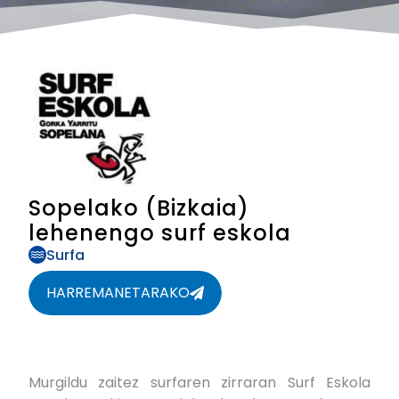
Sopelako (Bizkaia)
lehenengo surf eskola
Surfa
HARREMANETARAKO
Murgildu zaitez surfaren zirraran Surf Eskola