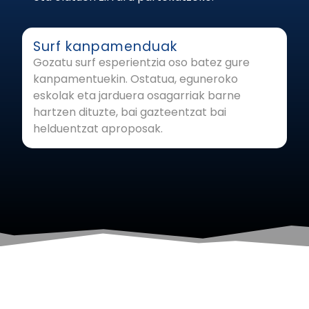
Surf kanpamenduak
Gozatu surf esperientzia oso batez gure
kanpamentuekin. Ostatua, eguneroko
eskolak eta jarduera osagarriak barne
hartzen dituzte, bai gazteentzat bai
helduentzat aproposak.