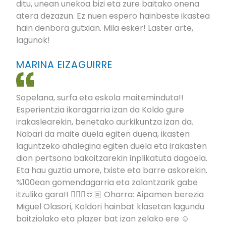
ditu, unean unekoa bizi eta zure baitako onena
atera dezazun. Ez nuen espero hainbeste ikastea
hain denbora gutxian. Mila esker! Laster arte,
lagunok!
MARINA EIZAGUIRRE
Sopelana, surfa eta eskola maiteminduta!!
Esperientzia ikaragarria izan da Koldo gure
irakaslearekin, benetako aurkikuntza izan da.
Nabari da maite duela egiten duena, ikasten
laguntzeko ahalegina egiten duela eta irakasten
dion pertsona bakoitzarekin inplikatuta dagoela.
Eta hau guztia umore, txiste eta barre askorekin.
%100ean gomendagarria eta zalantzarik gabe
itzuliko gara!! 🏄🏽‍♀️🫶🏻 Oharra: Aipamen berezia
Miguel Olasori, Koldori hainbat klasetan lagundu
baitziolako eta plazer bat izan zelako ere ☺️