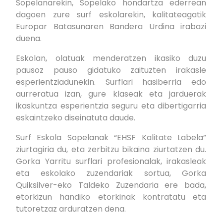
Sopelanarekin, Sopelako hondartza ederrean
dagoen zure surf eskolarekin, kalitateagatik
Europar Batasunaren Bandera Urdina irabazi
duena.
Eskolan, olatuak menderatzen ikasiko duzu
pausoz pauso gidatuko zaituzten irakasle
esperientziadunekin. Surflari hasiberria edo
aurreratua izan, gure klaseak eta jarduerak
ikaskuntza esperientzia seguru eta dibertigarria
eskaintzeko diseinatuta daude.
Surf Eskola Sopelanak “EHSF Kalitate Labela”
ziurtagiria du, eta zerbitzu bikaina ziurtatzen du.
Gorka Yarritu surflari profesionalak, irakasleak
eta eskolako zuzendariak sortua, Gorka
Quiksilver-eko Taldeko Zuzendaria ere bada,
etorkizun handiko etorkinak kontratatu eta
tutoretzaz arduratzen dena.