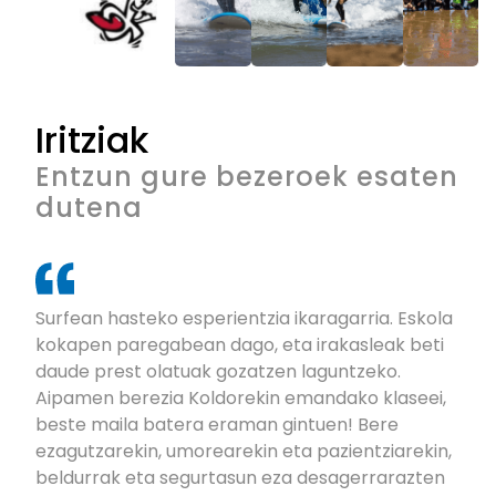
Iritziak
Entzun gure bezeroek esaten
dutena
Surfean hasteko esperientzia ikaragarria. Eskola
kokapen paregabean dago, eta irakasleak beti
daude prest olatuak gozatzen laguntzeko.
Aipamen berezia Koldorekin emandako klaseei,
beste maila batera eraman gintuen! Bere
ezagutzarekin, umorearekin eta pazientziarekin,
beldurrak eta segurtasun eza desagerrarazten