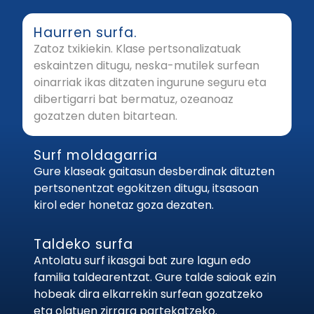
Haurren surfa.
Zatoz txikiekin. Klase pertsonalizatuak
eskaintzen ditugu, neska-mutilek surfean
oinarriak ikas ditzaten ingurune seguru eta
dibertigarri bat bermatuz, ozeanoaz
gozatzen duten bitartean.
Surf moldagarria
Gure klaseak gaitasun desberdinak dituzten
pertsonentzat egokitzen ditugu, itsasoan
kirol eder honetaz goza dezaten.
Taldeko surfa
Antolatu surf ikasgai bat zure lagun edo
familia taldearentzat. Gure talde saioak ezin
hobeak dira elkarrekin surfean gozatzeko
eta olatuen zirrara partekatzeko.