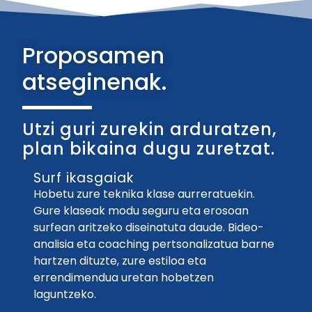
Proposamen
atseginenak.
Utzi guri zurekin arduratzen,
plan bikaina dugu zuretzat.
Surf ikasgaiak
Hobetu zure teknika klase aurreratuekin.
Gure klaseak modu seguru eta erosoan
surfean aritzeko diseinatuta daude. Bideo-
analisia eta coaching pertsonalizatua barne
hartzen dituzte, zure estiloa eta
errendimendua uretan hobetzen
laguntzeko.