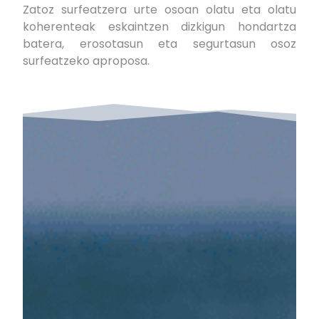
Zatoz surfeatzera urte osoan olatu eta olatu
koherenteak eskaintzen dizkigun hondartza
batera, erosotasun eta segurtasun osoz
surfeatzeko aproposa.