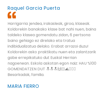
Raquel Garcia Puerta
Harrigarria: jendea, irakasleak, giroa, klaseak.
Koldorekin banakako klase bat nahi nuen, baina
taldeko klasea gomendatu zidan, 6 pertsona
baino gehiago ez direlako eta tratua
indibidualizatua delako. Erabat arrazoi duzu!
Koldorekin asko praktikatu nuen eta zalantzarik
gabe errepikatuko dut Euskal Herrian
nagoenean. Eskola askotan egon naiz: HAU %100
GOMENDATZEN DUT 🔝🔝🔝🙌🏻🌊🏄🏻‍♀️
Besarkadak, familia.
MARIA FIERRO