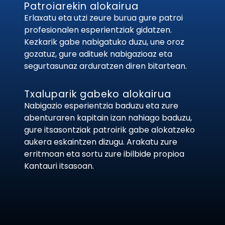
Patroiarekin alokairua
Erlaxatu eta utzi zeure burua gure patroi
profesionalen esperientziak gidatzen.
Kezkarik gabe nabigatuko duzu, une oroz
gozatuz, gure adituek nabigazioaz eta
segurtasunaz arduratzen diren bitartean.
Txaluparik gabeko alokairua
Nabigazio esperientzia baduzu eta zure
abenturaren kapitain izan nahiago baduzu,
gure itsasontziak patroirik gabe alokatzeko
aukera eskaintzen dizugu. Arakatu zure
erritmoan eta sortu zure ibilbide propioa
Kantauri itsasoan.