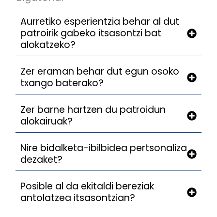
Aurretiko esperientzia behar al dut
patroirik gabeko itsasontzi bat
alokatzeko?
Zer eraman behar dut egun osoko
txango baterako?
Zer barne hartzen du patroidun
alokairuak?
Nire bidalketa-ibilbidea pertsonaliza
dezaket?
Posible al da ekitaldi bereziak
antolatzea itsasontzian?