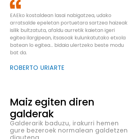
EAEko kostaldean lasai nabigatzea, udako
arratsalde epeletan portuetara sartzea haizeak
isilik bultzatuta, afaldu aurretik kaietan igeri
egitea ilargipean, itsasoak kulunkatutako etxola
batean lo egitea... bidaia ulertzeko beste modu
bat da.
ROBERTO URIARTE
Maiz egiten diren
galderak
Galderarik baduzu, irakurri hemen
gure bezeroek normalean galdetzen
digutena.