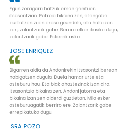
Egun zoragarri batzuk eman genituen
itsasontzian. Patroia bikaina zen, etengabe
ziurtatzen zuen eroso geundela, eta hala izan
zen, zalantzarik gabe. Berriro elkar ikusiko dugu,
zalantzarik gabe. Eskerrik asko.
JOSE ENRIQUEZ
Bigarren aldia da Andonirekin itsasontzi berean
nabigatzen dugula. Duela hamar urte eta
asteburu hau. Eta biak ahaztezinak izan dira.
Itsasontzia bikaina zen, Andoni jatorra eta
bikaina izan zen alderdi guztietan. Mila esker
asteburuagatik berriro ere. Zalantzarik gabe
errepikatuko dugu.
ISRA POZO