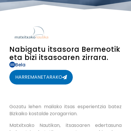
Nabigatu itsasora Bermeotik
eta bizi itsasoaren zirrara.
Bela
HARREMANETARAKO
Gozatu lehen mailako itsas esperientzia batez
Bizkaiko kostalde zoragarrian.
Matxitxako Nautikan, itsasoaren edertasuna