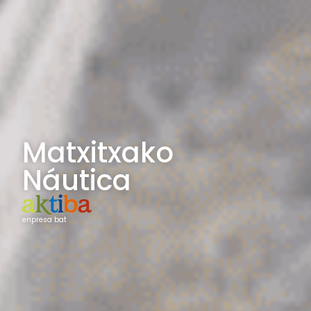
Matxitxako
Náutica
enpresa bat