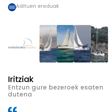
Adituen ereduak
Iritziak
Entzun gure bezeroek esaten
dutena