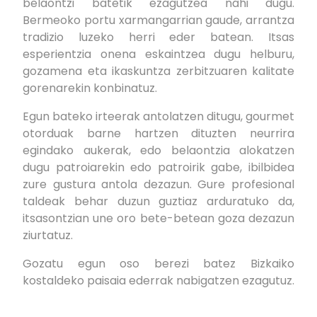
belaontzi batetik ezagutzea nahi dugu.
Bermeoko portu xarmangarrian gaude, arrantza
tradizio luzeko herri eder batean. Itsas
esperientzia onena eskaintzea dugu helburu,
gozamena eta ikaskuntza zerbitzuaren kalitate
gorenarekin konbinatuz.
Egun bateko irteerak antolatzen ditugu, gourmet
otorduak barne hartzen dituzten neurrira
egindako aukerak, edo belaontzia alokatzen
dugu patroiarekin edo patroirik gabe, ibilbidea
zure gustura antola dezazun. Gure profesional
taldeak behar duzun guztiaz arduratuko da,
itsasontzian une oro bete-betean goza dezazun
ziurtatuz.
Gozatu egun oso berezi batez Bizkaiko
kostaldeko paisaia ederrak nabigatzen ezagutuz.