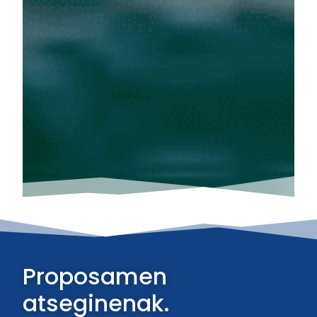
Proposamen
atseginenak.