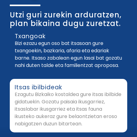
Utzi guri zurekin arduratzen,
plan bikaina dugu zuretzat.
Txangoak
Bizi ezazu egun oso bat itsasoan gure
txangoekin, bazkaria, afaria eta edariak
barne. Itsaso zabalean egun lasai bat gozatu
nahi duten talde eta familientzat aproposa.
Itsas ibilbideak
Ezagutu Bizkaiko kostaldea gure itsas ibilbide
gidatuekin. Gozatu paisaia ikusgarriez,
itsaslabar ikusgarriez eta itsas fauna
ikusteko aukeraz gure belaontzietan eroso
nabigatzen duzun bitartean.