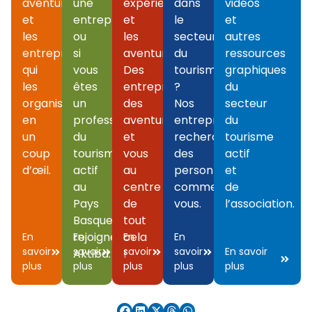
aventures
une
expériences
dans
vidéos
et
entreprise
et
le
et
les
ou
les
secteur
autres
entreprises
si
aventures.
du
ressources
qui
vous
Des
tourisme
graphiques
les
êtes
entreprises,
?
du
organisent
un
des
Nos
secteur
en
professionnel
aventures
entreprises
du
un
du
et
recherchent
tourisme
coup
tourisme
vous
des
actif
d’œil.
actif
au
personnes
et
au
centre
comme
de
Pays
de
vous.
l’association.
Basque,
tout
rejoignez
cela
En
En
En
En
savoir
savoir
savoir
savoir
En savoir
Aktiba.
!
plus
plus
plus
plus
plus