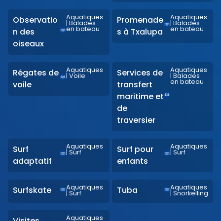
Aquatiques
Aquatiques
Observatio
Promenade
|
Balades
|
Balades
en bateau
en bateau
n des
s à Txalupa
oiseaux
Aquatiques
Aquatiques
Régates de
Services de
|
Voile
|
Balades
en bateau
voile
transfert
maritime et
de
traversier
Aquatiques
Aquatiques
Surf
Surf pour
|
Surf
|
Surf
adaptatif
enfants
Aquatiques
Aquatiques
Surfskate
Tuba
|
Surf
|
Snorkelling
Aquatiques
Visites