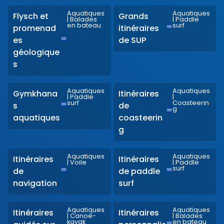
Aquatiques
Aquatiques
Flysch et
Grands
|
Balades
|
Paddle
en bateau
surf
promenad
itinéraires
es
de SUP
géologique
s
Aquatiques
Aquatiques
Gymkhana
Itinéraires
|
Paddle
|
surf
Coasteerin
s
de
g
aquatiques
coasteerin
g
Aquatiques
Aquatiques
Itinéraires
Itinéraires
|
Voile
|
Paddle
surf
de
de paddle
navigation
surf
Aquatiques
Aquatiques
Itinéraires
Itinéraires
|
Canoë-
|
Balades
kayak
en bateau