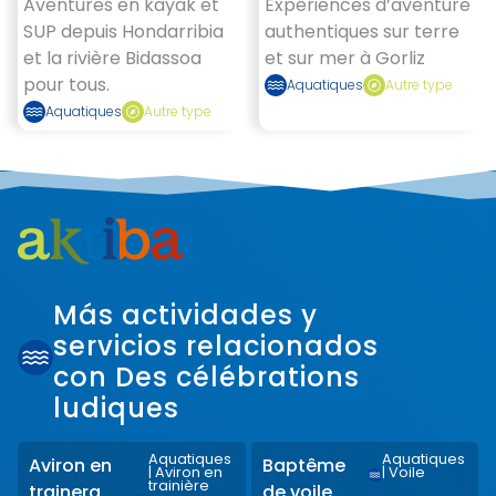
Aventures en kayak et
Expériences d’aventure
SUP depuis Hondarribia
authentiques sur terre
et la rivière Bidassoa
et sur mer à Gorliz
pour tous.
Aquatiques
Autre type
Aquatiques
Autre type
Más actividades y
servicios relacionados
con Des célébrations
ludiques
Aquatiques
Aquatiques
Aviron en
Baptême
|
Aviron en
|
Voile
trainière
trainera
de voile