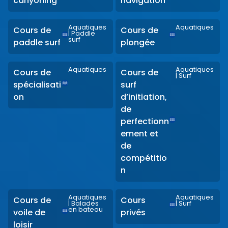
canyoning
navigation
Aquatiques
Aquatiques
Cours de
Cours de
|
Paddle
surf
paddle surf
plongée
Aquatiques
Aquatiques
Cours de
Cours de
|
Surf
spécialisati
surf
on
d’initiation,
de
perfectionn
ement et
de
compétitio
n
Aquatiques
Aquatiques
Cours de
Cours
|
Balades
|
Surf
en bateau
voile de
privés
loisir