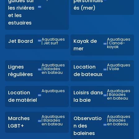
guidés sur
personnalis
les rivières
és (mer)
et les
estuaires
Aquatiques
Aquatiques
Jet Board
Kayak de
|
Jet surf
|
Canoë-
kayak
mer
Aquatiques
Aquatiques
Lignes
Location
|
Balades
|
Voile
en bateau
régulières
de bateaux
Aquatiques
Aquatiques
Location
Loisirs dans
|
Balades
en bateau
de matériel
la baie
Aquatiques
Aquatiques
Marches
Observatio
|
Balades
|
Balades
en bateau
en bateau
LGBT+
n des
baleines