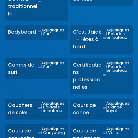
traditionnel
le
Aquatiques
Aquatiques
Bodyboard
C’est Jaiak
|
Surf
|
Balades
en bateau
! – Fêtes à
bord
Aquatiques
Aquatiques
Camps de
Certificatio
|
Surf
|
Balades
en bateau
surf
ns
profession
nelles
Aquatiques
Aquatiques
Couchers
Cours de
|
Balades
|
Canoë-
en bateau
kayak
de soleil
canoë
Aquatiques
Aquatiques
Cours de
Cours de
|
Canyoning
|
Voile