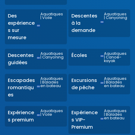
Aquatiques
Aquatiques
Des
Descentes
|
Voile
|
Canyoning
expérience
à la
s sur
demande
mesure
Aquatiques
Aquatiques
Descentes
Écoles
|
Canyoning
|
Canoë-
kayak
guidées
Aquatiques
Aquatiques
Escapades
Excursions
|
Balades
|
Balades
en bateau
en bateau
romantiqu
de pêche
es
Aquatiques
Aquatiques
Expérience
Expérience
|
Voile
|
Balades
en bateau
s premium
s VIP-
Premium