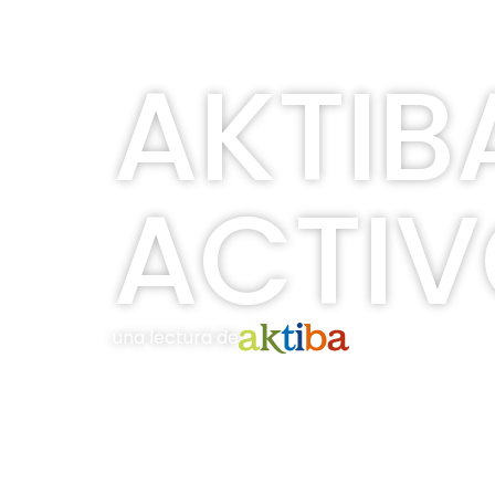
Turismo activo
AKTIB
ACTIV
una lectura de