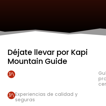
Déjate llevar por Kapi
Mountain Guide
Gu
pr
cer
Experiencias de calidad y
seguras