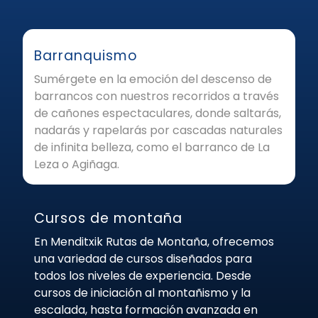
Barranquismo
Sumérgete en la emoción del descenso de
barrancos con nuestros recorridos a través
de cañones espectaculares, donde saltarás,
nadarás y rapelarás por cascadas naturales
de infinita belleza, como el barranco de La
Leza o Agiñaga.
Cursos de montaña
En Menditxik Rutas de Montaña, ofrecemos
una variedad de cursos diseñados para
todos los niveles de experiencia. Desde
cursos de iniciación al montañismo y la
escalada, hasta formación avanzada en