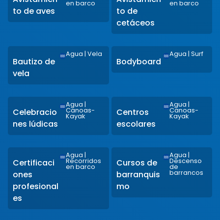
en barco
en barco
to de aves
to de
cetáceos
Agua
|
Vela
Agua
|
Surf
Bautizo de
Bodyboard
vela
Agua
|
Agua
|
Canoas-
Canoas-
Celebracio
Centros
Kayak
Kayak
nes lúdicas
escolares
Agua
|
Agua
|
Recorridos
Descenso
Certificaci
Cursos de
en barco
de
barrancos
ones
barranquis
profesional
mo
es