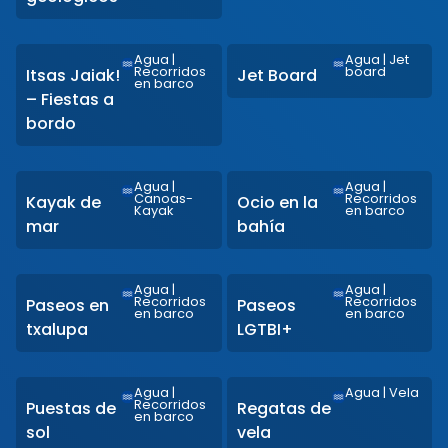
Agua
|
Agua
|
Jet
Recorridos
board
Itsas Jaiak!
Jet Board
en barco
– Fiestas a
bordo
Agua
|
Agua
|
Canoas-
Recorridos
Kayak de
Ocio en la
Kayak
en barco
mar
bahía
Agua
|
Agua
|
Recorridos
Recorridos
Paseos en
Paseos
en barco
en barco
txalupa
LGTBI+
Agua
|
Agua
|
Vela
Recorridos
Puestas de
Regatas de
en barco
sol
vela