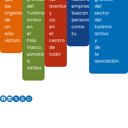
las
del
aventuras
empresas
del
organizan
Turismo
y
buscan
sector
de
Activo
¡tú
personas
del
un
en
en
como
turismo
sólo
el
el
tu.
activo
vistazo.
País
centro
y
Vasco,
de
de
súmate
todo!
la
a
asociación.
Aktiba.