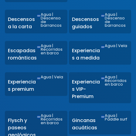
Agua
|
Agua
|
Descenso
Descenso
Descensos
Descensos
de
de
barrancos
barrancos
a la carta
guiados
Agua
|
Agua
|
Vela
Recorridos
Escapadas
Experiencia
en barco
románticas
s a medida
Agua
|
Vela
Agua
|
Recorridos
Experiencia
Experiencia
en barco
s premium
s VIP-
Premium
Agua
|
Agua
|
Recorridos
Paddle surf
Flysch y
Gincanas
en barco
paseos
acuáticas
geológicos