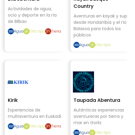
Country
Actividades de agua,
ocio y deporte en la ría
Aventuras en kayak y sup
de Bilbao
desde Hondarribia y el río
Bidasoa para todos los
Agua
Otro tipo
Tierra
públicos
Agua
Otro tipo
Kirik
Taupada Abentura
Experiencias de
Auténticas experiencias
multiaventura en Euskadi
aventureras por tierra y
mar en Gorliz
Agua
Otro tipo
Tierra
Agua
Otro tipo