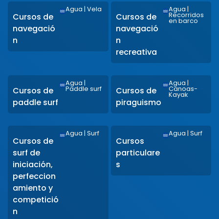
Agua
|
Vela
Agua
|
Recorridos
Cursos de
Cursos de
en barco
navegació
navegació
n
n
recreativa
Agua
|
Agua
|
Paddle surf
Canoas-
Cursos de
Cursos de
Kayak
paddle surf
piraguismo
Agua
|
Surf
Agua
|
Surf
Cursos de
Cursos
surf de
particulare
iniciación,
s
perfeccion
amiento y
competició
n