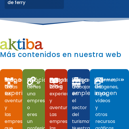
de ferry
Más contenidos en nuestra web
Mapa
Asóciate
Nuestro
Bolsa
Kit
Descubre
Leer
Si
Leer
Publicaciones
Leer
¿Quieres
Leer
Informes,
Leer más
de
más
más
blog
más
de
más
de
todas
tienes
sobre
trabajar
imágenes,
experiencias
empleo
imagen
las
una
experiencias
en
logos,
aventuras
empresa
y
el
vídeos
y
o
aventuras.
sector
y
las
eres
Las
del
otros
empresas
un
empresas,
turismo?
recursos
que
profesional
las
Nuestras
gráficos