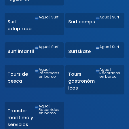
Agua
|
Surf
Agua
|
Surf
Surf
Surf camps
adaptado
Agua
|
Surf
Agua
|
Surf
Surf infantil
Surfskate
Agua
|
Agua
|
Recorridos
Recorridos
Tours de
Tours
en barco
en barco
pesca
gastronóm
icos
Agua
|
Recorridos
Transfer
en barco
marítimo y
servicios