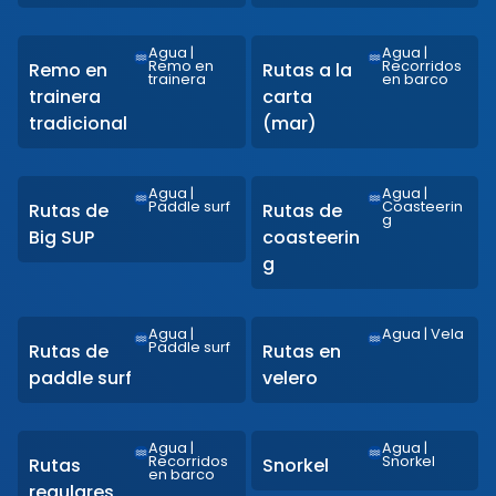
Agua
|
Agua
|
Remo en
Recorridos
Remo en
Rutas a la
trainera
en barco
trainera
carta
tradicional
(mar)
Agua
|
Agua
|
Paddle surf
Coasteerin
Rutas de
Rutas de
g
Big SUP
coasteerin
g
Agua
|
Agua
|
Vela
Paddle surf
Rutas de
Rutas en
paddle surf
velero
Agua
|
Agua
|
Recorridos
Snorkel
Rutas
Snorkel
en barco
regulares