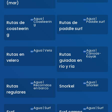
(mar)
Agua
|
Agua
|
Coasteerin
Paddle surf
Rutas de
Rutas de
g
coasteerin
paddle surf
g
Agua
|
Vela
Agua
|
Canoas-
Rutas en
Rutas
Kayak
velero
guiadas en
río y ría
Agua
|
Agua
|
Recorridos
Snorkel
Rutas
Snorkel
en barco
regulares
Agua
|
Surf
Agua
|
Surf
Surf
Surf camps