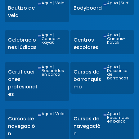
Agua
|
Vela
Agua
|
Surf
Bautizo de
Bodyboard
vela
Agua
|
Agua
|
Canoas-
Canoas-
Celebracio
Centros
Kayak
Kayak
nes lúdicas
escolares
Agua
|
Agua
|
Recorridos
Descenso
Certificaci
Cursos de
en barco
de
barrancos
ones
barranquis
profesional
mo
es
Agua
|
Vela
Agua
|
Recorridos
Cursos de
Cursos de
en barco
navegació
navegació
n
n