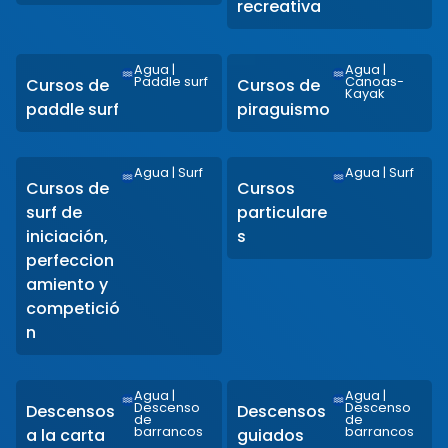
recreativa
Agua
|
Agua
|
Paddle surf
Canoas-
Cursos de
Cursos de
Kayak
paddle surf
piraguismo
Agua
|
Surf
Agua
|
Surf
Cursos de
Cursos
surf de
particulare
iniciación,
s
perfeccion
amiento y
competició
n
Agua
|
Agua
|
Descenso
Descenso
Descensos
Descensos
de
de
barrancos
barrancos
a la carta
guiados