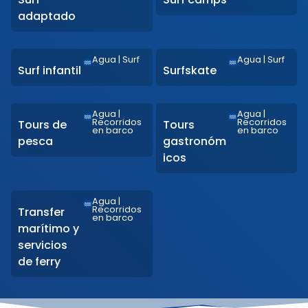
adaptado
Agua
|
Surf
Agua
|
Surf
Surf infantil
Surfskate
Agua
|
Agua
|
Recorridos
Recorridos
Tours de
Tours
en barco
en barco
pesca
gastronóm
icos
Agua
|
Recorridos
Transfer
en barco
marítimo y
servicios
de ferry