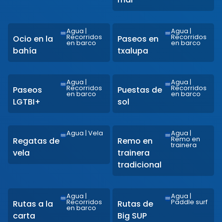
Agua
|
Agua
|
Recorridos
Recorridos
Ocio en la
Paseos en
en barco
en barco
bahía
txalupa
Agua
|
Agua
|
Recorridos
Recorridos
Paseos
Puestas de
en barco
en barco
LGTBI+
sol
Agua
|
Vela
Agua
|
Remo en
Regatas de
Remo en
trainera
vela
trainera
tradicional
Agua
|
Agua
|
Recorridos
Paddle surf
Rutas a la
Rutas de
en barco
carta
Big SUP