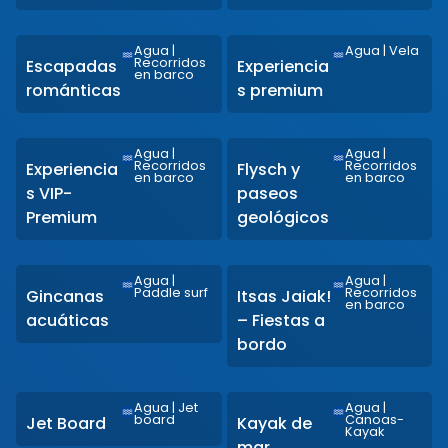
Agua
|
Agua
|
Vela
Recorridos
Escapadas
Experiencia
en barco
románticas
s premium
Agua
|
Agua
|
Recorridos
Recorridos
Experiencia
Flysch y
en barco
en barco
s VIP-
paseos
Premium
geológicos
Agua
|
Agua
|
Paddle surf
Recorridos
Gincanas
Itsas Jaiak!
en barco
acuáticas
– Fiestas a
bordo
Agua
|
Jet
Agua
|
board
Canoas-
Jet Board
Kayak de
Kayak
mar