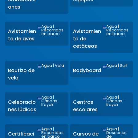
ones
Agua
|
Agua
|
Recorridos
Recorridos
Avistamien
Avistamien
en barco
en barco
to de aves
to de
cetáceos
Agua
|
Vela
Agua
|
Surf
Bautizo de
Bodyboard
vela
Agua
|
Agua
|
Canoas-
Canoas-
Celebracio
Centros
Kayak
Kayak
nes lúdicas
escolares
Agua
|
Agua
|
Recorridos
Descenso
Certificaci
Cursos de
en barco
de