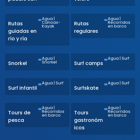
Agua
|
Agua
|
Canoas-
Recorridos
Rutas
Rutas
Kayak
en barco
guiadas en
regulares
río y ría
Agua
|
Agua
|
Surf
Snorkel
Snorkel
Surf camps
Agua
|
Surf
Agua
|
Surf
Surf infantil
Surfskate
Agua
|
Agua
|
Recorridos
Recorridos
Tours de
Tours
en barco
en barco
pesca
gastronóm
icos