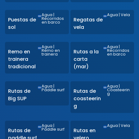
Agua
|
Agua
|
Vela
Recorridos
Puestas de
Regatas de
en barco
sol
vela
Agua
|
Agua
|
Remo en
Recorridos
Remo en
Rutas a la
trainera
en barco
trainera
carta
tradicional
(mar)
Agua
|
Agua
|
Paddle surf
Coasteerin
Rutas de
Rutas de
g
Big SUP
coasteerin
g
Agua
|
Agua
|
Vela
Paddle surf
Rutas de
Rutas en
paddle surf
velero