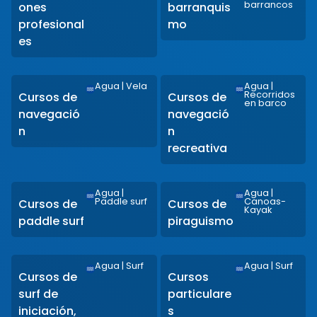
barrancos
ones
barranquis
profesional
mo
es
Agua
|
Vela
Agua
|
Recorridos
Cursos de
Cursos de
en barco
navegació
navegació
n
n
recreativa
Agua
|
Agua
|
Paddle surf
Canoas-
Cursos de
Cursos de
Kayak
paddle surf
piraguismo
Agua
|
Surf
Agua
|
Surf
Cursos de
Cursos
surf de
particulare
iniciación,
s