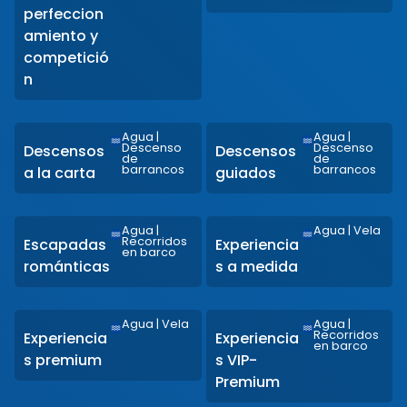
perfeccion
amiento y
competició
n
Agua
|
Agua
|
Descenso
Descenso
Descensos
Descensos
de
de
barrancos
barrancos
a la carta
guiados
Agua
|
Agua
|
Vela
Recorridos
Escapadas
Experiencia
en barco
románticas
s a medida
Agua
|
Vela
Agua
|
Recorridos
Experiencia
Experiencia
en barco
s premium
s VIP-
Premium