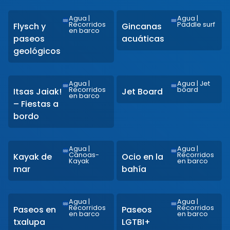
Agua
|
Agua
|
Recorridos
Paddle surf
Flysch y
Gincanas
en barco
paseos
acuáticas
geológicos
Agua
|
Agua
|
Jet
Recorridos
board
Itsas Jaiak!
Jet Board
en barco
– Fiestas a
bordo
Agua
|
Agua
|
Canoas-
Recorridos
Kayak de
Ocio en la
Kayak
en barco
mar
bahía
Agua
|
Agua
|
Recorridos
Recorridos
Paseos en
Paseos
en barco
en barco
txalupa
LGTBI+