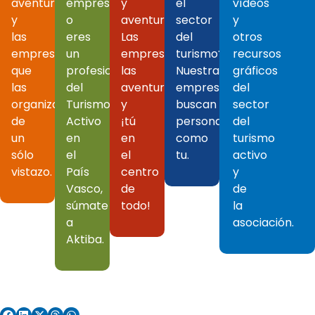
aventuras
empresa
y
el
vídeos
y
o
aventuras.
sector
y
las
eres
Las
del
otros
empresas
un
empresas,
turismo?
recursos
que
profesional
las
Nuestras
gráficos
las
del
aventuras
empresas
del
organizan
Turismo
y
buscan
sector
de
Activo
¡tú
personas
del
un
en
en
como
turismo
sólo
el
el
tu.
activo
vistazo.
País
centro
y
Vasco,
de
de
súmate
todo!
la
a
asociación.
Aktiba.