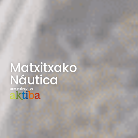
Matxitxako
Náutica
une entreprise