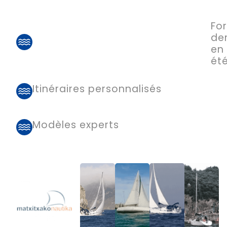
Fo
de
en
ét
Itinéraires personnalisés
Modèles experts