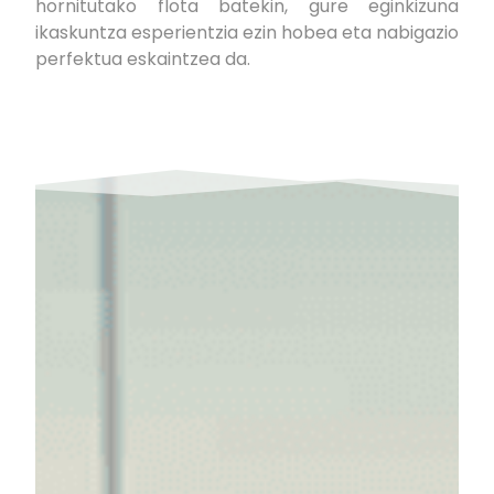
hornitutako flota batekin, gure eginkizuna
ikaskuntza esperientzia ezin hobea eta nabigazio
perfektua eskaintzea da.