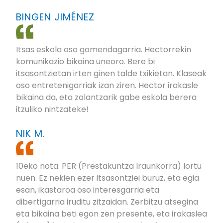
BINGEN JIMÉNEZ
Itsas eskola oso gomendagarria. Hectorrekin
komunikazio bikaina uneoro. Bere bi
itsasontzietan irten ginen talde txikietan. Klaseak
oso entretenigarriak izan ziren. Hector irakasle
bikaina da, eta zalantzarik gabe eskola berera
itzuliko nintzateke!
NIK M.
10eko nota. PER (Prestakuntza Iraunkorra) lortu
nuen. Ez nekien ezer itsasontziei buruz, eta egia
esan, ikastaroa oso interesgarria eta
dibertigarria iruditu zitzaidan. Zerbitzu atsegina
eta bikaina beti egon zen presente, eta irakaslea