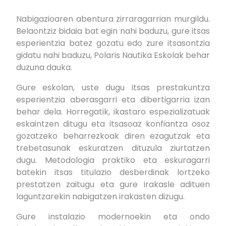
Nabigazioaren abentura zirraragarrian murgildu.
Belaontziz bidaia bat egin nahi baduzu, gure itsas
esperientzia batez gozatu edo zure itsasontzia
gidatu nahi baduzu, Polaris Nautika Eskolak behar
duzuna dauka.
Gure eskolan, uste dugu itsas prestakuntza
esperientzia aberasgarri eta dibertigarria izan
behar dela. Horregatik, ikastaro espezializatuak
eskaintzen ditugu eta itsasoaz konfiantza osoz
gozatzeko beharrezkoak diren ezagutzak eta
trebetasunak eskuratzen dituzula ziurtatzen
dugu. Metodologia praktiko eta eskuragarri
batekin itsas titulazio desberdinak lortzeko
prestatzen zaitugu eta gure irakasle adituen
laguntzarekin nabigatzen irakasten dizugu.
Gure instalazio modernoekin eta ondo