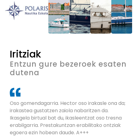
Iritziak
Entzun gure bezeroek esaten
dutena
Oso gomendagarria. Hector oso irakasle ona da;
irakastea gustatzen zaiola nabaritzen da.
Ikasgela birtual bat du, ikasleentzat oso tresna
erabilgarria. Prestakuntzan erabilitako ontziak
egoera ezin hobean daude. A+++