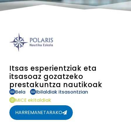
Itsas esperientziak eta
itsasoaz gozatzeko
prestakuntza nautikoak
Bela
Ibilaldiak itsasontzian
MICE ekitaldiak
HARREMANETARAKO