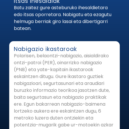
Itsas ihesaldiak
Batu zaitez gure asteburuko ihesaldietara
edo itsas oporretara. Nabigatu eta ezagutu
helmuga berriak giro lasai eta dibertigarri
batean.
Nabigazio ikastaroak
Polarisen, belaontzi-nabigazio, aisialdirako
ontzi-patroi (PER), oinarrizko nabigazio
(PNB) eta yate-kapitain ikastaroak
eskaintzen ditugu. Gure ikastaro guztiek
nabigazioari, segurtasunari eta araudiari
buruzko informazio teorikoa jasotzen dute,
baita segurtasun eta nabigazio praktikak
ere. Egun bakarrean nabigazio-baimena
lortzeko aukera ere eskaintzen dugu, 6
metroko luzera duten ontziekin eta
potentzia-mugarik gabe ur-motoekin azkar