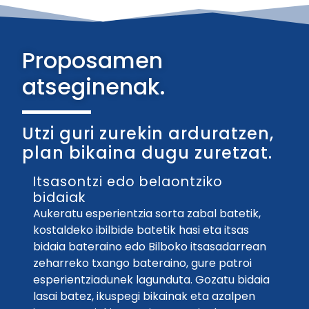
Proposamen
atseginenak.
Utzi guri zurekin arduratzen,
plan bikaina dugu zuretzat.
Itsasontzi edo belaontziko
bidaiak
Aukeratu esperientzia sorta zabal batetik,
kostaldeko ibilbide batetik hasi eta itsas
bidaia bateraino edo Bilboko itsasadarrean
zeharreko txango bateraino, gure patroi
esperientziadunek lagunduta. Gozatu bidaia
lasai batez, ikuspegi bikainak eta azalpen