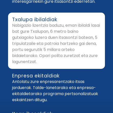
interesgarriekin gure itsasontzi ederretan.
Txalupa ibilaldiak
Nabigazio lizentzia baduzu, eman ibilaldi lasai
bat gure Txalupan, 6 metro baino
gutxiagoko luzera duen itsasontzi batean, 5
tripulatzaile eta patroia hartzeko gai dena,
portu segurutik 5 miliara arteko
bidaietarako. Opari polita zuretzat eta zure
lagunentzat.
Enpresa ekitaldiak
Antolatu zure enpresarentzako itsas
jarduerak. Talde-lanetarako eta enpresa-
ekitaldietarako programa pertsonalizatuak
eskaintzen ditugu.