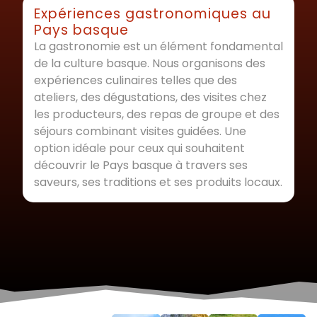
Expériences gastronomiques au
Pays basque
La gastronomie est un élément fondamental
de la culture basque. Nous organisons des
expériences culinaires telles que des
ateliers, des dégustations, des visites chez
les producteurs, des repas de groupe et des
séjours combinant visites guidées. Une
option idéale pour ceux qui souhaitent
découvrir le Pays basque à travers ses
saveurs, ses traditions et ses produits locaux.