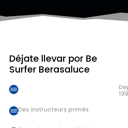
Déjate llevar por Be
Surfer Berasaluce
De
19
Des instructeurs primés