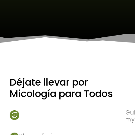
Déjate llevar por
Micología para Todos
Gu
my